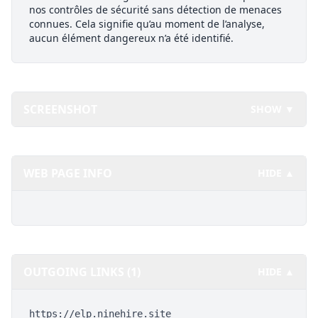
nos contrôles de sécurité sans détection de menaces
connues. Cela signifie qu’au moment de l’analyse,
aucun élément dangereux n’a été identifié.
SCREENSHOT
SHOW ▼
WEB PAGE INFO
HIDE ▲
OUTGOING LINKS (1)
HIDE ▲
https://elp.ninehire.site