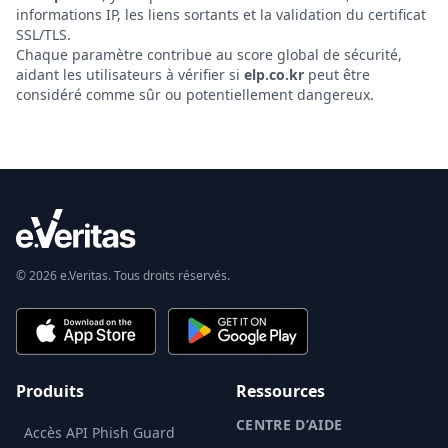
informations IP, les liens sortants et la validation du certificat
SSL/TLS.
Chaque paramètre contribue au score global de sécurité,
aidant les utilisateurs à vérifier si
elp.co.kr
peut être
considéré comme sûr ou potentiellement dangereux.
© 2026 e.Veritas. Tous droits réservés.
Produits
Ressources
CENTRE D’AIDE
Accès API Phish Guard