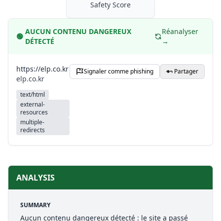
Safety Score
AUCUN CONTENU DANGEREUX
Réanalyser
🟢
DÉTECTÉ
→
https://elp.co.kr
Signaler comme phishing
Partager
elp.co.kr
text/html
external-
resources
multiple-
redirects
ANALYSIS
SUMMARY
Aucun contenu dangereux détecté : le site a passé