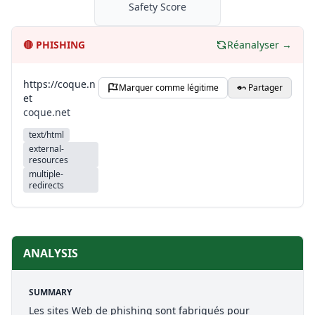
Safety Score
🔴
PHISHING
Réanalyser →
https://coque.n
Marquer comme légitime
Partager
et
coque.net
text/html
external-
resources
multiple-
redirects
ANALYSIS
SUMMARY
Les sites Web de phishing sont fabriqués pour