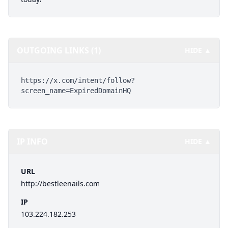
OUTGOING LINKS (1)
HIDE ▲
https://x.com/intent/follow?
screen_name=ExpiredDomainHQ
IP INFO
HIDE ▲
URL
http://bestleenails.com
IP
103.224.182.253