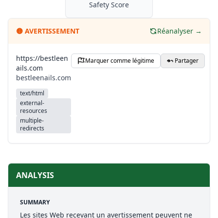
Safety Score
🟡
AVERTISSEMENT
Réanalyser →
https://bestleen
Marquer comme légitime
Partager
ails.com
bestleenails.com
text/html
external-
resources
multiple-
redirects
ANALYSIS
SUMMARY
Les sites Web recevant un avertissement peuvent ne