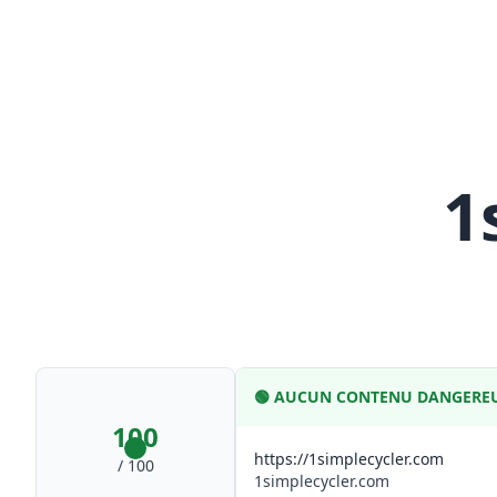
1
🟢
AUCUN CONTENU DANGEREU
100
https://1simplecycler.com
/ 100
1simplecycler.com