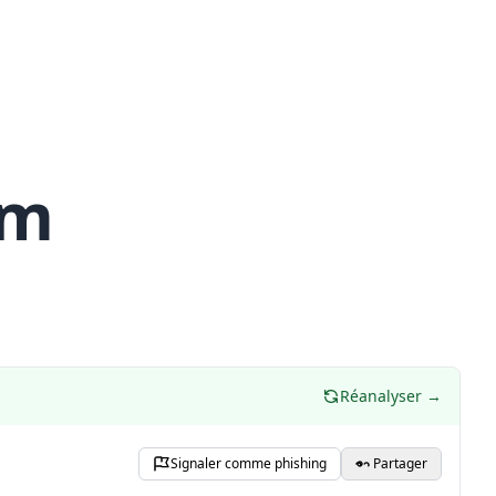
om
Réanalyser →
Signaler comme phishing
Partager