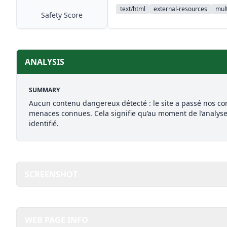
text/html
external-resources
mult
Safety Score
ANALYSIS
SUMMARY
Aucun contenu dangereux détecté : le site a passé nos con
menaces connues. Cela signifie qu’au moment de l’analys
identifié.
SCREENSHOT
WEB PAGE INFO