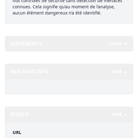
nos contrôles de sécurité sans détection de menaces
connues. Cela signifie qu’au moment de l’analyse,
aucun élément dangereux n’a été identifié.
SCREENSHOT
SHOW ▼
WEB PAGE INFO
HIDE ▲
IP INFO
HIDE ▲
URL