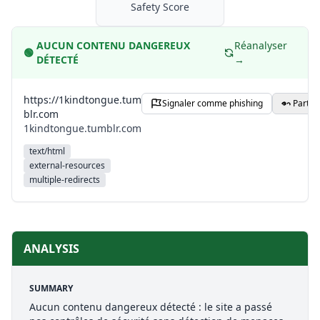
Safety Score
AUCUN CONTENU DANGEREUX
Réanalyser
🟢
DÉTECTÉ
→
https://1kindtongue.tum
Signaler comme phishing
Partag
blr.com
1kindtongue.tumblr.com
text/html
external-resources
multiple-redirects
ANALYSIS
SUMMARY
Aucun contenu dangereux détecté : le site a passé