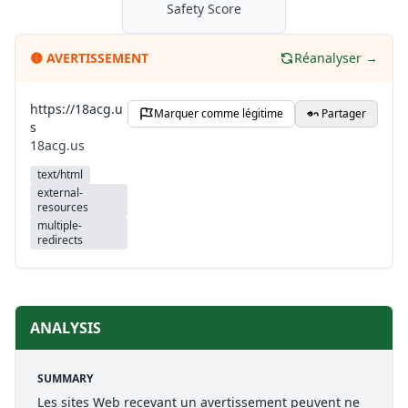
Safety Score
🟡
AVERTISSEMENT
Réanalyser →
https://18acg.u
Marquer comme légitime
Partager
s
18acg.us
text/html
external-
resources
multiple-
redirects
ANALYSIS
SUMMARY
Les sites Web recevant un avertissement peuvent ne