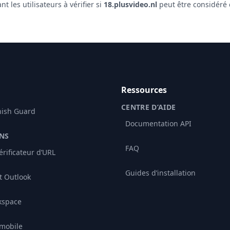
 les utilisateurs à vérifier si
18.plusvideo.nl
peut être considéré
Ressources
CENTRE D’AIDE
hish Guard
Documentation API
NS
FAQ
rificateur d’URL
Guides d’installation
 Outlook
kspace
 mobile