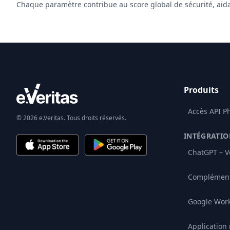
Chaque paramètre contribue au score global de sécurité, aidant
Produits
Accès API P
© 2026 e.Veritas. Tous droits réservés.
INTÉGRATIO
ChatGPT – Vé
Complément
Google Wor
Application