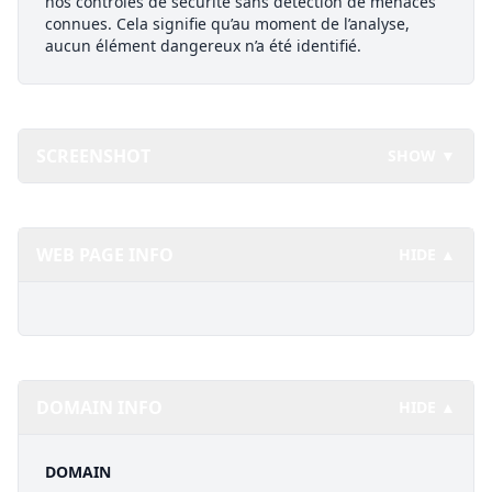
nos contrôles de sécurité sans détection de menaces
connues. Cela signifie qu’au moment de l’analyse,
aucun élément dangereux n’a été identifié.
SCREENSHOT
SHOW ▼
WEB PAGE INFO
HIDE ▲
DOMAIN INFO
HIDE ▲
DOMAIN