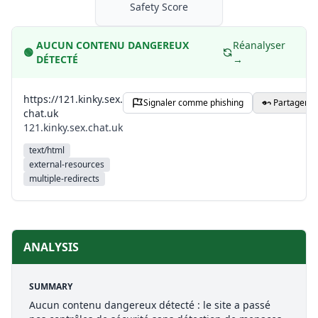
Safety Score
AUCUN CONTENU DANGEREUX
Réanalyser
🟢
DÉTECTÉ
→
https://121.kinky.sex.
Signaler comme phishing
Partager
chat.uk
121.kinky.sex.chat.uk
text/html
external-resources
multiple-redirects
ANALYSIS
SUMMARY
Aucun contenu dangereux détecté : le site a passé