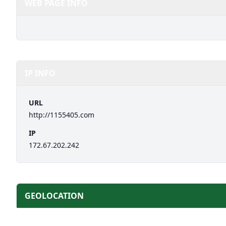
WEB PAGE INFO
IP INFO
URL
http://1155405.com
IP
172.67.202.242
GEOLOCATION