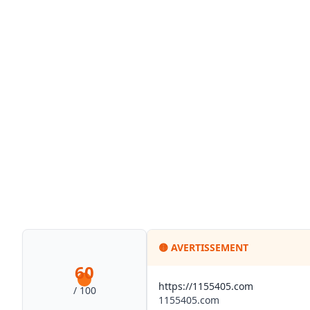
🟡
AVERTISSEMENT
60
https://1155405.com
/ 100
1155405.com