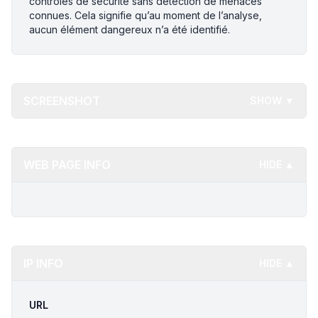
contrôles de sécurité sans détection de menaces
connues. Cela signifie qu’au moment de l’analyse,
aucun élément dangereux n’a été identifié.
SCREENSHOT
SHOW ▼
WEB PAGE INFO
HIDE ▲
IP INFO
HIDE ▲
URL