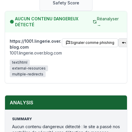
Safety Score
AUCUN CONTENU DANGEREUX
Réanalyser
🟢
DÉTECTÉ
→
https://1001.lingerie.over.
Signaler comme phishing
Pa
blog.com
1001.lingerie.over.blog.com
text/html
external-resources
multiple-redirects
ANALYSIS
SUMMARY
Aucun contenu dangereux détecté : le site a passé nos