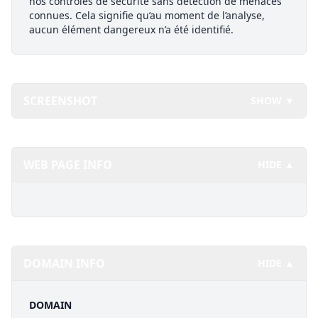
nos contrôles de sécurité sans détection de menaces
connues. Cela signifie qu’au moment de l’analyse,
aucun élément dangereux n’a été identifié.
SCREENSHOT
SHOW ▼
WEB PAGE INFO
HIDE ▲
DOMAIN INFO
HIDE ▲
DOMAIN