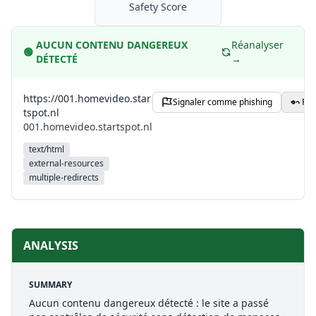
Safety Score
AUCUN CONTENU DANGEREUX
Réanalyser
🟢
DÉTECTÉ
→
https://001.homevideo.star
Signaler comme phishing
Par
tspot.nl
001.homevideo.startspot.nl
text/html
external-resources
multiple-redirects
ANALYSIS
SUMMARY
Aucun contenu dangereux détecté : le site a passé