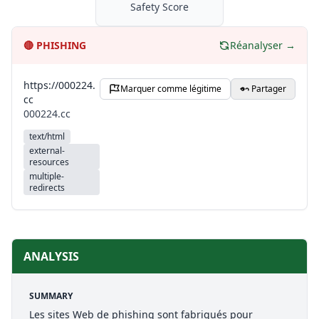
Safety Score
🔴
PHISHING
Réanalyser →
https://000224.
Marquer comme légitime
Partager
cc
000224.cc
text/html
external-
resources
multiple-
redirects
ANALYSIS
SUMMARY
Les sites Web de phishing sont fabriqués pour