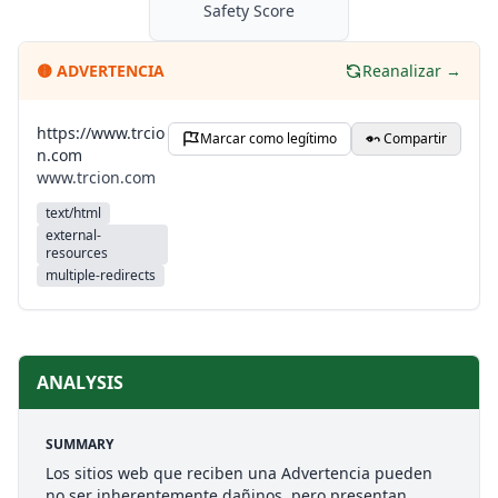
Safety Score
🟡
ADVERTENCIA
Reanalizar →
https://www.trcio
Marcar como legítimo
Compartir
n.com
www.trcion.com
text/html
external-
resources
multiple-redirects
ANALYSIS
SUMMARY
Los sitios web que reciben una Advertencia pueden
no ser inherentemente dañinos, pero presentan