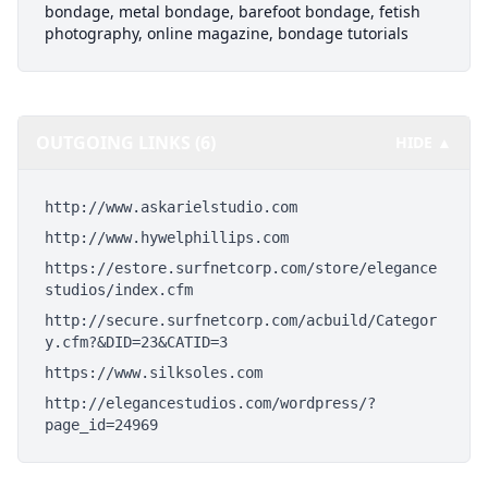
bondage, metal bondage, barefoot bondage, fetish
photography, online magazine, bondage tutorials
OUTGOING LINKS (6)
HIDE ▲
http://www.askarielstudio.com
http://www.hywelphillips.com
https://estore.surfnetcorp.com/store/elegance
studios/index.cfm
http://secure.surfnetcorp.com/acbuild/Categor
y.cfm?&DID=23&CATID=3
https://www.silksoles.com
http://elegancestudios.com/wordpress/?
page_id=24969