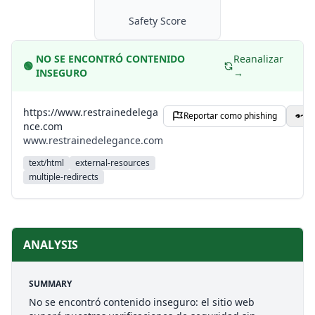
Safety Score
NO SE ENCONTRÓ CONTENIDO
Reanalizar
🟢
INSEGURO
→
https://www.restrainedelega
Reportar como phishing
C
nce.com
www.restrainedelegance.com
text/html
external-resources
multiple-redirects
ANALYSIS
SUMMARY
No se encontró contenido inseguro: el sitio web