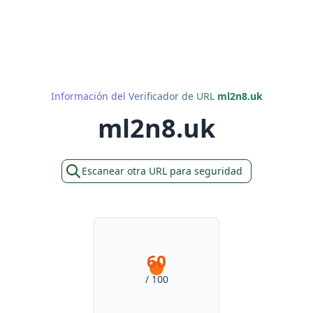
Información del Verificador de URL
ml2n8.uk
ml2n8.uk
Escanear otra URL para seguridad
60
/ 100