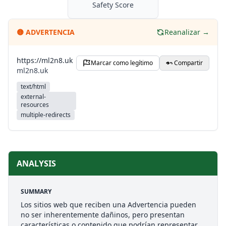
Safety Score
🟡
ADVERTENCIA
Reanalizar →
https://ml2n8.uk
Marcar como legítimo
Compartir
ml2n8.uk
text/html
external-
resources
multiple-redirects
ANALYSIS
SUMMARY
Los sitios web que reciben una Advertencia pueden
no ser inherentemente dañinos, pero presentan
características o contenido que podrían representar