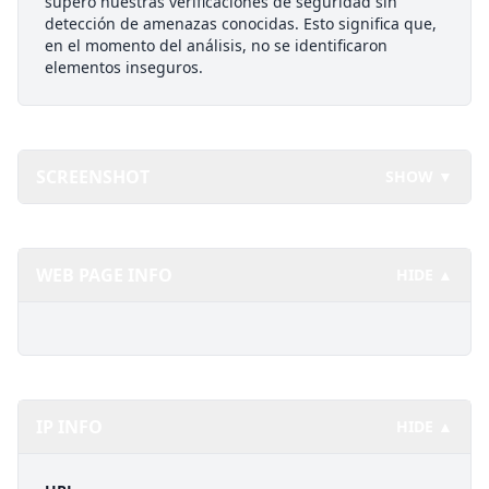
superó nuestras verificaciones de seguridad sin
detección de amenazas conocidas. Esto significa que,
en el momento del análisis, no se identificaron
elementos inseguros.
SCREENSHOT
SHOW ▼
WEB PAGE INFO
HIDE ▲
IP INFO
HIDE ▲