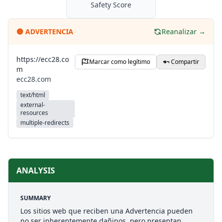
Safety Score
🟡
ADVERTENCIA
Reanalizar →
https://ecc28.co
Marcar como legítimo
Compartir
m
ecc28.com
text/html
external-
resources
multiple-redirects
ANALYSIS
SUMMARY
Los sitios web que reciben una Advertencia pueden
no ser inherentemente dañinos, pero presentan