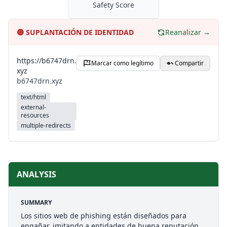
Safety Score
🔴
SUPLANTACIÓN DE IDENTIDAD
Reanalizar →
https://b6747drn.
Marcar como legítimo
Compartir
xyz
b6747drn.xyz
text/html
external-
resources
multiple-redirects
ANALYSIS
SUMMARY
Los sitios web de phishing están diseñados para
engañar, imitando a entidades de buena reputación