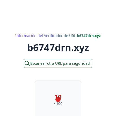
Información del Verificador de URL
b6747drn.xyz
b6747drn.xyz
Escanear otra URL para seguridad
10
/ 100