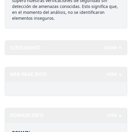
superó nuestras verificaciones de seguridad sin
detección de amenazas conocidas. Esto significa que,
en el momento del análisis, no se identificaron
elementos inseguros.
SCREENSHOT
SHOW ▼
WEB PAGE INFO
HIDE ▲
DOMAIN INFO
HIDE ▲