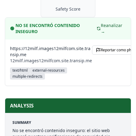
Safety Score
NO SE ENCONTRÓ CONTENIDO
Reanalizar
🟢
INSEGURO
→
https://12milf.images12milfcom.site.tra
Reportar como phish
nsip.me
12milf.images12milfcom.site.transip.me
text/html
external-resources
multiple-redirects
ANALYSIS
SUMMARY
No se encontró contenido inseguro: el sitio web