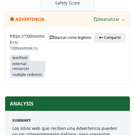
Safety Score
🟡
ADVERTENCIA
Reanalizar →
https://100sexms
Marcar como legítimo
Compartir
k.ru
100sexmsk.ru
text/html
external-
resources
multiple-redirects
ANALYSIS
SUMMARY
Los sitios web que reciben una Advertencia pueden
no ser inherentemente dañinos, pero presentan