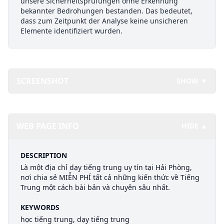
unsere Sicherheitsprüfungen ohne Erkennung
bekannter Bedrohungen bestanden. Das bedeutet,
dass zum Zeitpunkt der Analyse keine unsicheren
Elemente identifiziert wurden.
SCREENSHOT
SHOW ▼
WEB PAGE INFO
HIDE ▲
DESCRIPTION
Là một địa chỉ dạy tiếng trung uy tín tại Hải Phòng,
nơi chia sẻ MIỄN PHÍ tất cả những kiến thức về Tiếng
Trung một cách bài bản và chuyên sâu nhất.
KEYWORDS
học tiếng trung, dạy tiếng trung