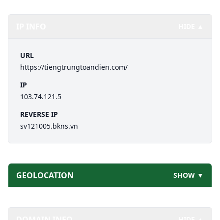
IP INFO
HIDE ▲
URL
https://tiengtrungtoandien.com/
IP
103.74.121.5
REVERSE IP
sv121005.bkns.vn
GEOLOCATION
SHOW ▼
DOMAIN INFO
HIDE ▲