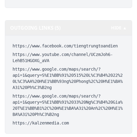
OUTGOING LINKS (5)
HIDE ▲
https://www.facebook.com/tiengtrungtoandien
https://www.youtube.com/channel/UCzmJoh6-
LehB51HGOXG_aVA
https://www.google.com/maps/search/?
api=1&query=S%E1%BB%91%20515%20L%C3%B4%2022%2
0L%C3%AA%20H%E1%BB%93ng%20Phong%2C%20H%E1%BA%
A3i%20Ph%C3%B2ng
https://www.google.com/maps/search/?
api=1&query=S%E1%BB%91%2033%20Ng%C3%B4%20Gia%
20T%E1%BB%B1%2C%20H%E1%BA%A3i%20An%2C%20H%E1%
BA%A3i%20Ph%C3%B2ng
https://kalzenmedia.com