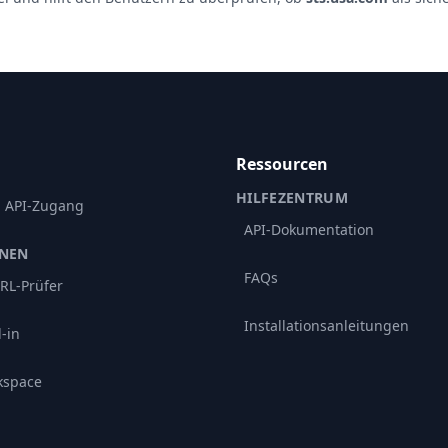
Ressourcen
HILFEZENTRUM
d API-Zugang
API-Dokumentation
ONEN
FAQs
RL-Prüfer
Installationsanleitungen
-in
kspace