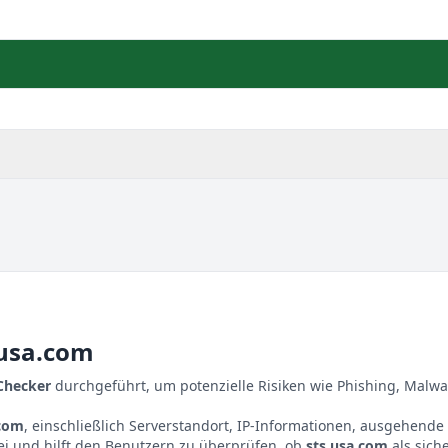
.usa.com
 Checker
durchgeführt, um potenzielle Risiken wie Phishing, Malwa
.com
, einschließlich Serverstandort, IP-Informationen, ausgehende
ei und hilft den Benutzern zu überprüfen, ob
sts.usa.com
als sich