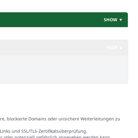
SHOW ▼
HIDE ▲
re, blockierte Domains oder unsichere Weiterleitungen zu
 Links und SSL/TLS-Zertifikatsüberprüfung.
er oder potenziell gefährlich angesehen werden kann.