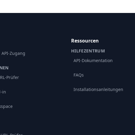
Ressourcen
HILFEZENTRUM
d API-Zugang
API-Dokumentation
ONEN
FAQs
RL-Prüfer
Installationsanleitungen
-in
kspace