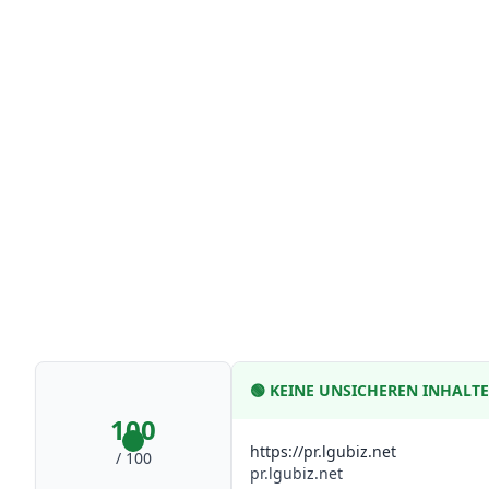
🟢
KEINE UNSICHEREN INHALT
100
https://pr.lgubiz.net
/ 100
pr.lgubiz.net