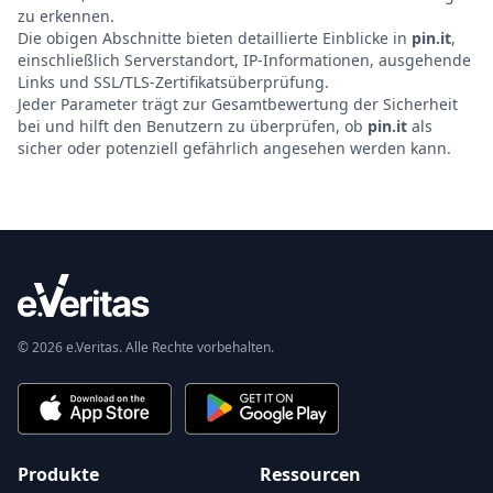
zu erkennen.
Die obigen Abschnitte bieten detaillierte Einblicke in
pin.it
,
einschließlich Serverstandort, IP-Informationen, ausgehende
Links und SSL/TLS-Zertifikatsüberprüfung.
Jeder Parameter trägt zur Gesamtbewertung der Sicherheit
bei und hilft den Benutzern zu überprüfen, ob
pin.it
als
sicher oder potenziell gefährlich angesehen werden kann.
© 2026 e.Veritas. Alle Rechte vorbehalten.
Produkte
Ressourcen