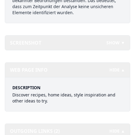
bekannter Bedrohungen bestanden. Das bedeutet,
dass zum Zeitpunkt der Analyse keine unsicheren
Elemente identifiziert wurden.
SCREENSHOT
SHOW ▼
WEB PAGE INFO
HIDE ▲
DESCRIPTION
Discover recipes, home ideas, style inspiration and
other ideas to try.
OUTGOING LINKS (2)
HIDE ▲