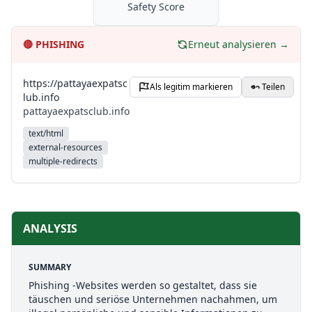
Safety Score
🔴
PHISHING
Erneut analysieren →
https://pattayaexpatsc
Als legitim markieren
Teilen
lub.info
pattayaexpatsclub.info
text/html
external-resources
multiple-redirects
ANALYSIS
SUMMARY
Phishing -Websites werden so gestaltet, dass sie
täuschen und seriöse Unternehmen nachahmen, um