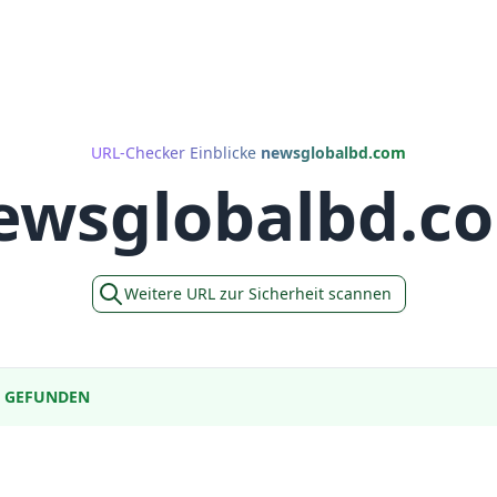
URL-Checker Einblicke
newsglobalbd.com
ewsglobalbd.c
Weitere URL zur Sicherheit scannen
E GEFUNDEN