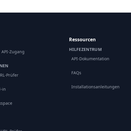
Ressourcen
HILFEZENTRUM
d API-Zugang
API-Dokumentation
ONEN
FAQs
RL-Prüfer
Installationsanleitungen
-in
kspace