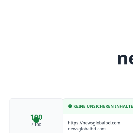
n
🟢
KEINE UNSICHEREN INHALT
100
https://newsglobalbd.com
/ 100
newsglobalbd.com