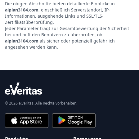
Die obigen Abschnitte bieten detaillierte Einblicke in
aiplan3104.com
, einschließlich Serverstandort, IP-
Informationen, ausgehende Links und SSL/TLS-
Zertifikatsüberprüfung.
Jeder Parameter trägt zur Gesamtbewertung der Sicherheit
bei und hilft den Benutzern zu überprüfen, ob
aiplan3104.com
als sicher oder potenziell gefährlich
angesehen werden kann.
© 2026 e.Veritas. Alle Rechte vorbehalten.