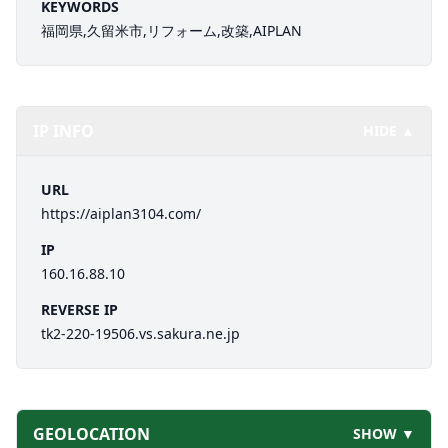
KEYWORDS
福岡県,久留米市,リフォーム,改築,AIPLAN
IP INFO
HIDE ▲
URL
https://aiplan3104.com/
IP
160.16.88.10
REVERSE IP
tk2-220-19506.vs.sakura.ne.jp
GEOLOCATION
SHOW ▼