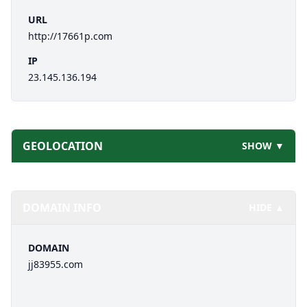
URL
http://17661p.com
IP
23.145.136.194
GEOLOCATION
SHOW ▼
DOMAIN INFO
HIDE ▲
DOMAIN
jj83955.com