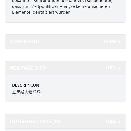
bekannter Bedrohungen bestanden. Das bedeutet,
dass zum Zeitpunkt der Analyse keine unsicheren
Elemente identifiziert wurden.
SCREENSHOT
SHOW ▼
WEB PAGE INFO
HIDE ▲
DESCRIPTION
威尼斯人娱乐场
OUTGOING LINKS (10)
HIDE ▲