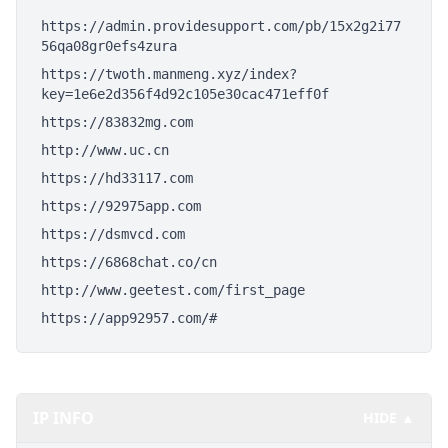
https://admin.providesupport.com/pb/15x2g2i77
56qa08gr0efs4zura
https://twoth.manmeng.xyz/index?
key=1e6e2d356f4d92c105e30cac471eff0f
https://83832mg.com
http://www.uc.cn
https://hd33117.com
https://92975app.com
https://dsmvcd.com
https://6868chat.co/cn
http://www.geetest.com/first_page
https://app92957.com/#
IP INFO
HIDE ▲