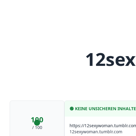
12se
🟢
KEINE UNSICHEREN INHALT
100
https://12sexywoman.tumblr.co
/ 100
12sexywoman.tumblr.com