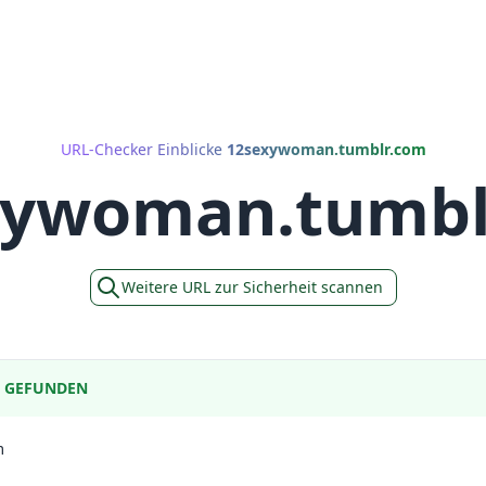
URL-Checker Einblicke
12sexywoman.tumblr.com
xywoman.tumbl
Weitere URL zur Sicherheit scannen
E GEFUNDEN
m