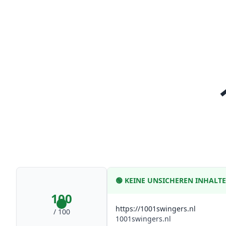
🟢
KEINE UNSICHEREN INHALT
100
https://1001swingers.nl
/ 100
1001swingers.nl