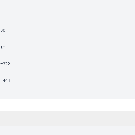
000
htm
r=322
r=444