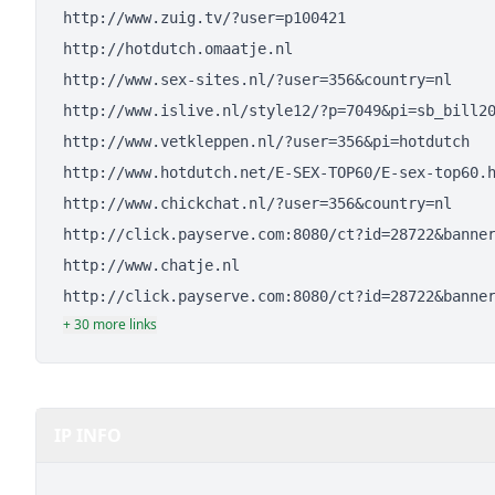
http://www.zuig.tv/?user=p100421
http://hotdutch.omaatje.nl
http://www.sex-sites.nl/?user=356&country=nl
http://www.islive.nl/style12/?p=7049&pi=sb_bill2
http://www.vetkleppen.nl/?user=356&pi=hotdutch
http://www.hotdutch.net/E-SEX-TOP60/E-sex-top60.
http://www.chickchat.nl/?user=356&country=nl
http://click.payserve.com:8080/ct?id=28722&banne
http://www.chatje.nl
http://click.payserve.com:8080/ct?id=28722&banne
+ 30 more links
IP INFO