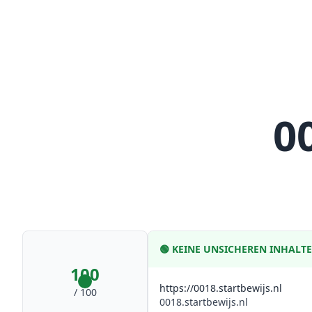
0
🟢
KEINE UNSICHEREN INHALT
100
https://0018.startbewijs.nl
/ 100
0018.startbewijs.nl