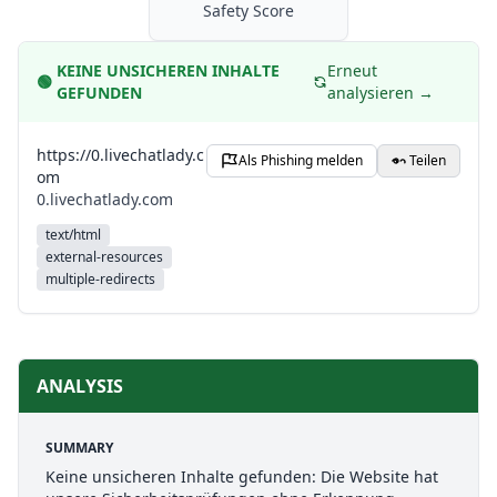
Safety Score
KEINE UNSICHEREN INHALTE
Erneut
🟢
GEFUNDEN
analysieren →
https://0.livechatlady.c
Als Phishing melden
Teilen
om
0.livechatlady.com
text/html
external-resources
multiple-redirects
ANALYSIS
SUMMARY
Keine unsicheren Inhalte gefunden: Die Website hat