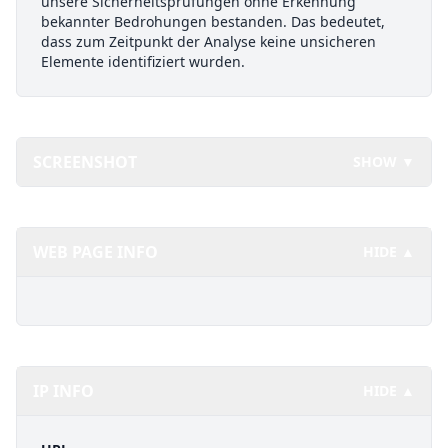
unsere Sicherheitsprüfungen ohne Erkennung
bekannter Bedrohungen bestanden. Das bedeutet,
dass zum Zeitpunkt der Analyse keine unsicheren
Elemente identifiziert wurden.
SCREENSHOT
SHOW ▼
WEB PAGE INFO
HIDE ▲
IP INFO
HIDE ▲