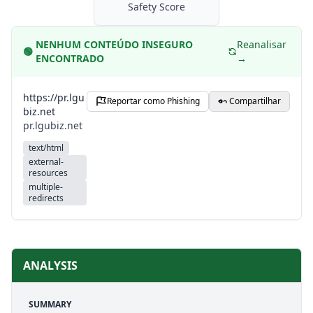
Safety Score
NENHUM CONTEÚDO INSEGURO
Reanalisar
🟢
ENCONTRADO
→
https://pr.lgu
Reportar como Phishing
Compartilhar
biz.net
pr.lgubiz.net
text/html
external-
resources
multiple-
redirects
ANALYSIS
SUMMARY