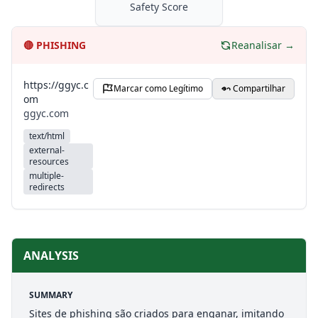
Safety Score
🔴
PHISHING
Reanalisar →
https://ggyc.c
Marcar como Legítimo
Compartilhar
om
ggyc.com
text/html
external-
resources
multiple-
redirects
ANALYSIS
SUMMARY
Sites de phishing são criados para enganar, imitando