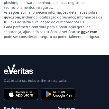
phishing, malware, domínios em listas negras ou
redirecionamentos inseguros.
As seções acima fornecem informações detalhadas sobre
ggyc.com
, incluindo localização do servidor, informações de
IP, links de saída e validação do certificado SSL/TLS.
Cada parâmetro contribui para a pontuação geral de
segurança, ajudando os usuários a verificar se
ggyc.com
pode ser considerado seguro ou potencialmente perigoso.
© 2026 e.Veritas. Todos os direitos reservados.
Produtos
Recursos