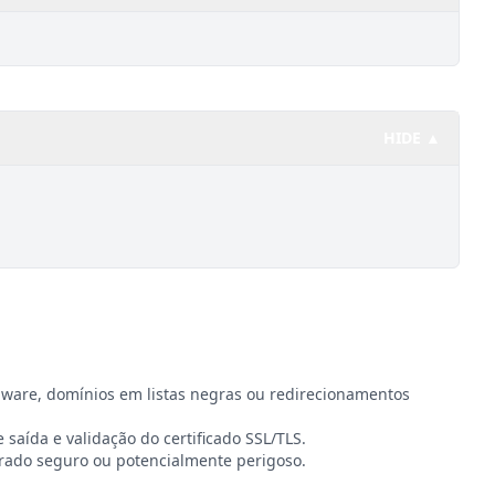
HIDE ▲
lware, domínios em listas negras ou redirecionamentos
e saída e validação do certificado SSL/TLS.
rado seguro ou potencialmente perigoso.