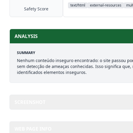
text/html
external-resources
mult
Safety Score
ANALYSIS
SUMMARY
Nenhum conteúdo inseguro encontrado: o site passou por
sem detecção de ameaças conhecidas. Isso significa que,
identificados elementos inseguros.
SCREENSHOT
WEB PAGE INFO