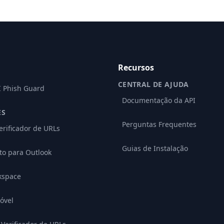
Recursos
CENTRAL DE AJUDA
I Phish Guard
Documentação da API
ES
Perguntas Frequentes
erificador de URLs
Guias de Instalação
o para Outlook
kspace
óvel