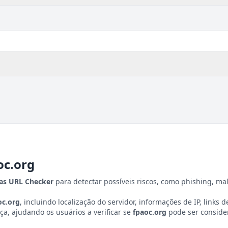
oc.org
tas URL Checker
para detectar possíveis riscos, como phishing, ma
oc.org
, incluindo localização do servidor, informações de IP, links d
a, ajudando os usuários a verificar se
fpaoc.org
pode ser conside