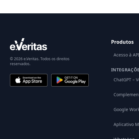
Produtos
Acesso à AP
© 2026 e.Veritas. Todos os direitos
reservados.
INTEGRAÇÕ
ChatGPT – V
Complement
Google Wor
Aplicativo M