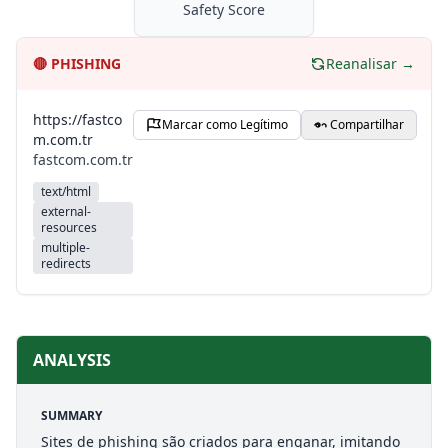
Safety Score
🔴
PHISHING
Reanalisar →
https://fastco
Marcar como Legítimo
Compartilhar
m.com.tr
fastcom.com.tr
text/html
external-
resources
multiple-
redirects
ANALYSIS
SUMMARY
Sites de phishing são criados para enganar, imitando