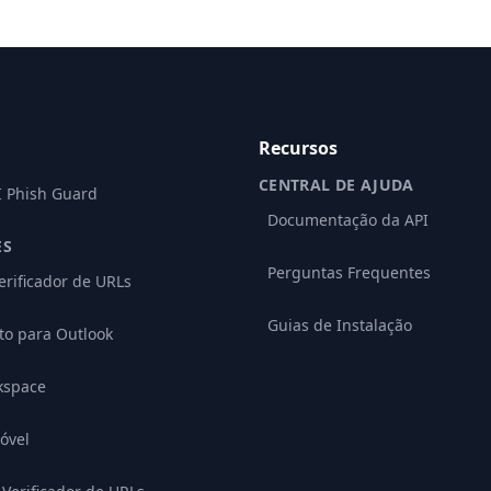
Recursos
CENTRAL DE AJUDA
I Phish Guard
Documentação da API
ES
Perguntas Frequentes
erificador de URLs
Guias de Instalação
o para Outlook
kspace
óvel