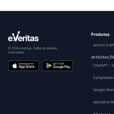
Produtos
Acesso à AP
© 2026 e.Veritas. Todos os direitos
reservados.
INTEGRAÇÕ
ChatGPT – V
Complement
Google Wor
Aplicativo M