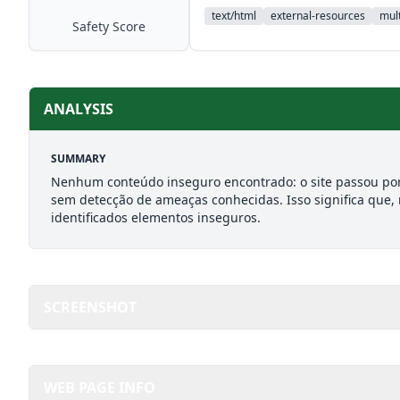
text/html
external-resources
mult
Safety Score
ANALYSIS
SUMMARY
Nenhum conteúdo inseguro encontrado: o site passou por
sem detecção de ameaças conhecidas. Isso significa que,
identificados elementos inseguros.
SCREENSHOT
WEB PAGE INFO