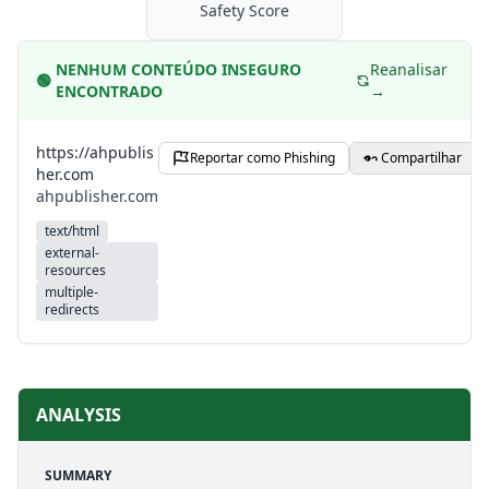
Safety Score
NENHUM CONTEÚDO INSEGURO
Reanalisar
🟢
ENCONTRADO
→
https://ahpublis
Reportar como Phishing
Compartilhar
her.com
ahpublisher.com
text/html
external-
resources
multiple-
redirects
ANALYSIS
SUMMARY