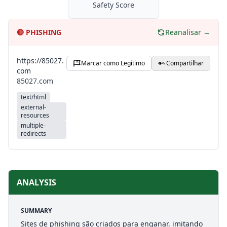
Safety Score
🔴
PHISHING
Reanalisar →
https://85027.
Marcar como Legítimo
Compartilhar
com
85027.com
text/html
external-
resources
multiple-
redirects
ANALYSIS
SUMMARY
Sites de phishing são criados para enganar, imitando