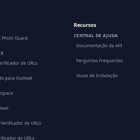
Recursos
CENTRAL DE AJUDA
I Phish Guard
Documentação da API
ES
Perguntas Frequentes
erificador de URLs
Guias de Instalação
o para Outlook
kspace
óvel
Verificador de URLs
rificador de URLs