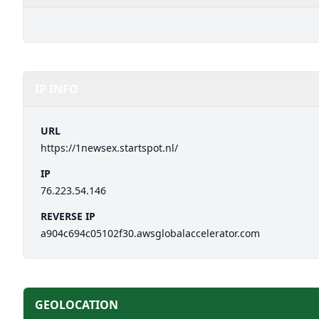
IP INFO
URL
https://1newsex.startspot.nl/
IP
76.223.54.146
REVERSE IP
a904c694c05102f30.awsglobalaccelerator.com
GEOLOCATION