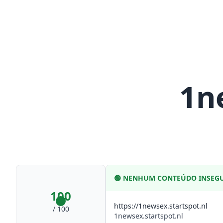
1n
🟢
NENHUM CONTEÚDO INSEG
100
https://1newsex.startspot.nl
/ 100
1newsex.startspot.nl