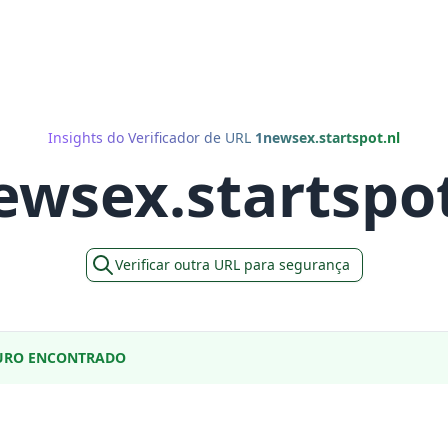
Insights do Verificador de URL
1newsex.startspot.nl
ewsex.startspot
Verificar outra URL para segurança
URO ENCONTRADO