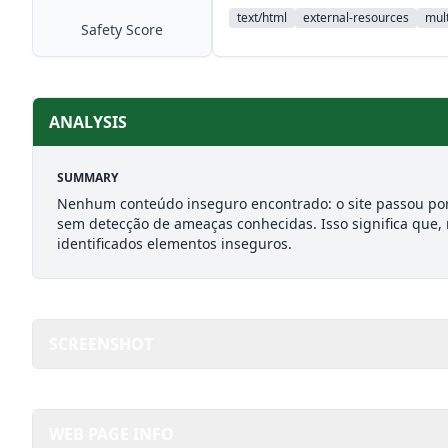
text/html
external-resources
mult
Safety Score
ANALYSIS
SUMMARY
Nenhum conteúdo inseguro encontrado: o site passou por
sem detecção de ameaças conhecidas. Isso significa que,
identificados elementos inseguros.
SCREENSHOT
WEB PAGE INFO