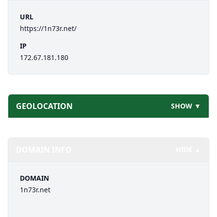
URL
https://1n73r.net/
IP
172.67.181.180
GEOLOCATION
SHOW ▼
DOMAIN INFO
HIDE ▲
DOMAIN
1n73r.net