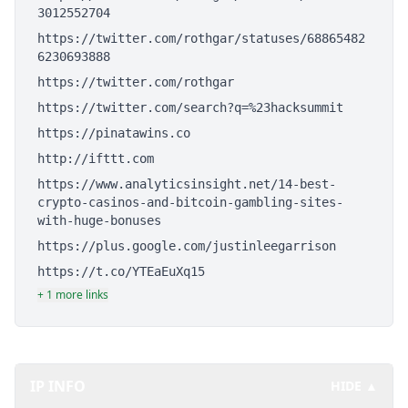
3012552704
https://twitter.com/rothgar/statuses/68865482
6230693888
https://twitter.com/rothgar
https://twitter.com/search?q=%23hacksummit
https://pinatawins.co
http://ifttt.com
https://www.analyticsinsight.net/14-best-
crypto-casinos-and-bitcoin-gambling-sites-
with-huge-bonuses
https://plus.google.com/justinleegarrison
https://t.co/YTEaEuXq15
+ 1 more links
IP INFO
HIDE ▲