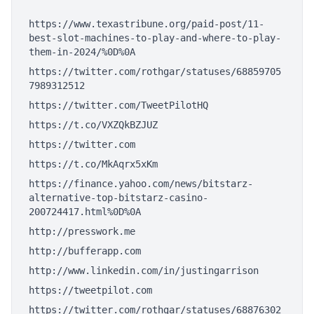
https://www.texastribune.org/paid-post/11-
best-slot-machines-to-play-and-where-to-play-
them-in-2024/%0D%0A
https://twitter.com/rothgar/statuses/68859705
7989312512
https://twitter.com/TweetPilotHQ
https://t.co/VXZQkBZJUZ
https://twitter.com
https://t.co/MkAqrx5xKm
https://finance.yahoo.com/news/bitstarz-
alternative-top-bitstarz-casino-
200724417.html%0D%0A
http://presswork.me
http://bufferapp.com
http://www.linkedin.com/in/justingarrison
https://tweetpilot.com
https://twitter.com/rothgar/statuses/68876302