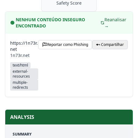
Safety Score
NENHUM CONTEÚDO INSEGURO
Reanalisar
🟢
ENCONTRADO
→
https://1n73r.
Reportar como Phishing
Compartilhar
net
1n73r.net
text/html
external-
resources
multiple-
redirects
ANALYSIS
SUMMARY