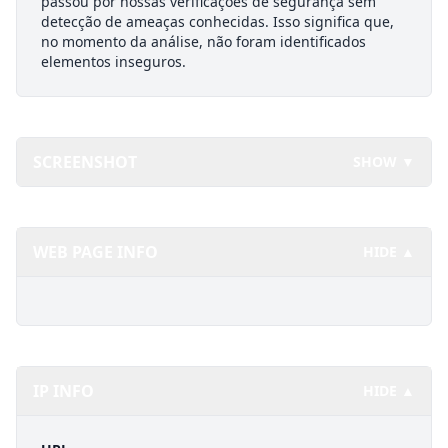
passou por nossas verificações de segurança sem
detecção de ameaças conhecidas. Isso significa que,
no momento da análise, não foram identificados
elementos inseguros.
SCREENSHOT
SHOW ▼
WEB PAGE INFO
HIDE ▲
IP INFO
HIDE ▲