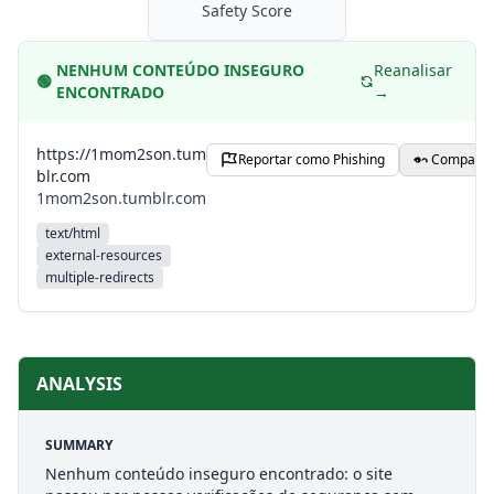
Safety Score
NENHUM CONTEÚDO INSEGURO
Reanalisar
🟢
ENCONTRADO
→
https://1mom2son.tum
Reportar como Phishing
Compartil
blr.com
1mom2son.tumblr.com
text/html
external-resources
multiple-redirects
ANALYSIS
SUMMARY
Nenhum conteúdo inseguro encontrado: o site