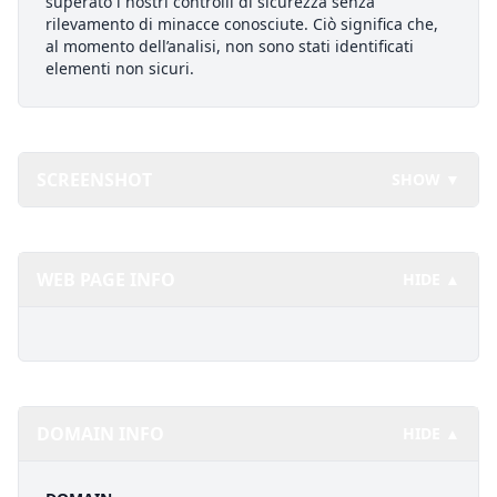
superato i nostri controlli di sicurezza senza
rilevamento di minacce conosciute. Ciò significa che,
al momento dell’analisi, non sono stati identificati
elementi non sicuri.
SCREENSHOT
SHOW ▼
WEB PAGE INFO
HIDE ▲
DOMAIN INFO
HIDE ▲