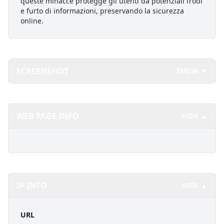
queste minacce protegge gli utenti da potenziali frodi
e furto di informazioni, preservando la sicurezza
online.
SCREENSHOT
SHOW ▼
WEB PAGE INFO
HIDE ▲
IP INFO
HIDE ▲
URL