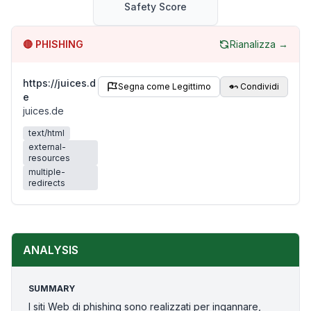
Safety Score
🔴
PHISHING
Rianalizza →
https://juices.d
Segna come Legittimo
Condividi
e
juices.de
text/html
external-
resources
multiple-
redirects
ANALYSIS
SUMMARY
I siti Web di phishing sono realizzati per ingannare,