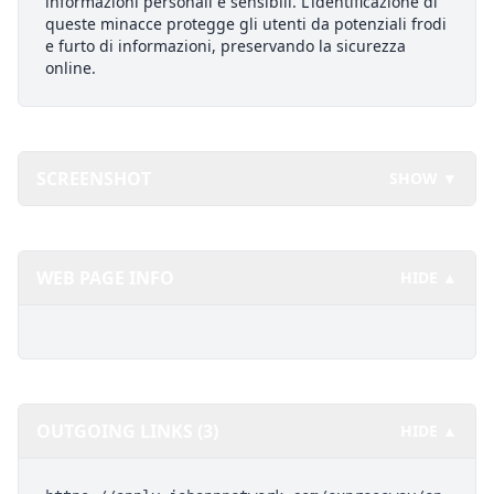
informazioni personali e sensibili. L'identificazione di
queste minacce protegge gli utenti da potenziali frodi
e furto di informazioni, preservando la sicurezza
online.
SCREENSHOT
SHOW ▼
WEB PAGE INFO
HIDE ▲
OUTGOING LINKS (3)
HIDE ▲