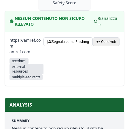
Safety Score
NESSUN CONTENUTO NON SICURO
Rianalizza
🟢
RILEVATO
→
https://amref.co
Segnala come Phishing
Condividi
m
amref.com
text/html
external-
resources
multiple-redirects
ANALYSIS
SUMMARY
Nessun contenuto non sicuro rilevato: il sito ha