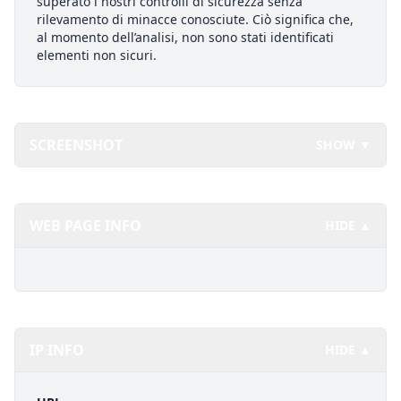
superato i nostri controlli di sicurezza senza
rilevamento di minacce conosciute. Ciò significa che,
al momento dell’analisi, non sono stati identificati
elementi non sicuri.
SCREENSHOT
SHOW ▼
WEB PAGE INFO
HIDE ▲
IP INFO
HIDE ▲