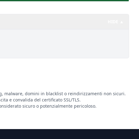
HIDE ▲
g, malware, domini in blacklist o reindirizzamenti non sicuri.
scita e convalida del certificato SSL/TLS.
nsiderato sicuro o potenzialmente pericoloso.