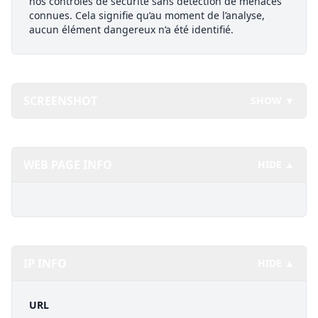
nos contrôles de sécurité sans détection de menaces
connues. Cela signifie qu’au moment de l’analyse,
aucun élément dangereux n’a été identifié.
SCREENSHOT
SHOW ▼
WEB PAGE INFO
HIDE ▲
IP INFO
HIDE ▲
URL