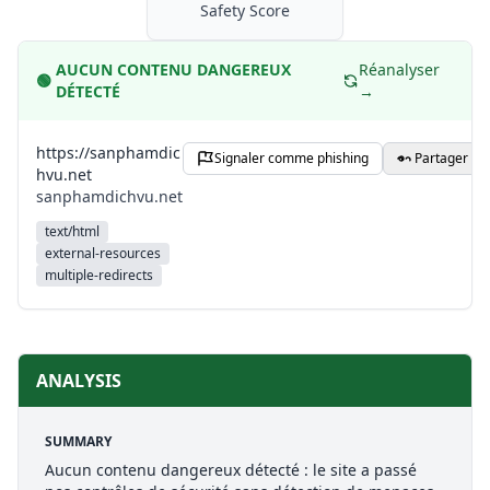
Safety Score
AUCUN CONTENU DANGEREUX
Réanalyser
🟢
DÉTECTÉ
→
https://sanphamdic
Signaler comme phishing
Partager
hvu.net
sanphamdichvu.net
text/html
external-resources
multiple-redirects
ANALYSIS
SUMMARY
Aucun contenu dangereux détecté : le site a passé