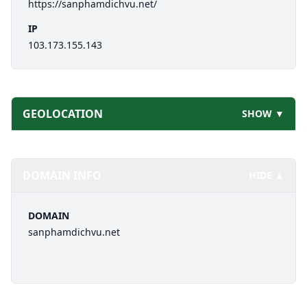
https://sanphamdichvu.net/
IP
103.173.155.143
GEOLOCATION
SHOW ▼
DOMAIN INFO
HIDE ▲
DOMAIN
sanphamdichvu.net